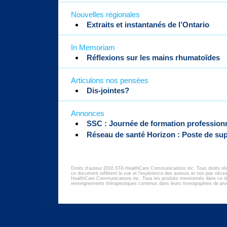
Nouvelles régionales
Extraits et instantanés de l’Ontario
In Memoriam
Réflexions sur les mains rhumatoïdes
Articulons nos pensées
Dis-jointes?
Annonces
SSC : Journée de formation professionn
Réseau de santé
Horizon : Poste de su
Droits d'auteur 2016 STA HealthCare Communications inc. Tous droits ré
ce document reflètent la vue et l'expérience des auteurs et non pas né
HealthCare Communications inc. Tous les produits mentionnés dans ce d
renseignements thérapeutiques contenus dans leurs monographies de prod