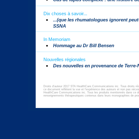
Dix choses à savoir...
...(que les rhumatologues ignorent peu
SSNA
In Memoriam
Hommage au Dr Bill Bensen
Nouvelles régionales
Des nouvelles en provenance de Terre-
Droits d'auteur 2017 STA HealthCare Communications inc. Tous droits ré
ce document reflètent la vue et l'expérience des auteurs et non pas né
HealthCare Communications inc. Tous les produits mentionnés dans ce d
renseignements thérapeutiques contenus dans leurs monographies de prod