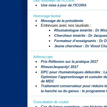
Des nouvelles de l'ICORA
Une mise à jour de l'ICORA
Hommage boréal
Message de la présidente
Entrevues avec nos lauréats :
Rhumatologue émérite : Dr Mi
Chercheur émérite : Dr Jacque
Formateur d'enseignants : Dr 
Jeune chercheur : Dr Vinod Ch
Arthroscope
Prix Réflexion sur la pratique 2017
RheumJeopardy! 2017
DPC pour rhumatologues débordés : Le 
Optimiser l'apprentissage et cumuler d
de MDC
Traitement conservateur pour réduire l
la hanche ou du genou : le programme
Consultation de couloir
Cas de lupus complexe : une histoire d