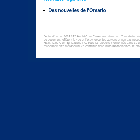
Des nouvelles de l'Ontario
Droits d'auteur 2024 STA HealthCare Communications inc. Tous droits ré
ce document reflètent la vue et l'expérience des auteurs et non pas né
HealthCare Communications inc. Tous les produits mentionnés dans ce d
renseignements thérapeutiques contenus dans leurs monographies de prod