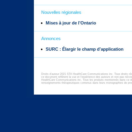
Nouvelles régionales
Mises à jour de l’Ontario
Annonces
SURC : Élargir le champ d’application
Droits d'auteur 2021 STA HealthCare Communications inc. Tous droits ré
ce document reflètent la vue et l'expérience des auteurs et non pas né
HealthCare Communications inc. Tous les produits mentionnés dans ce d
renseignements thérapeutiques contenus dans leurs monographies de prod