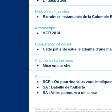
Dr Jack Stein
Nouvelles régionales
Extraits et instantanés de la Colombie-
Arthroscope
ACR 2014
Consultation de couloir
Cette patiente est-elle atteinte d’une m
Articulons nos pensées
Mise en marche
Annonces
SCR : Où pourriez-vous vous implique
SA : Bataille de l'Alberta
SA : Votre parcours a un sense
Droits d'auteur 2015 STA HealthCare Communications inc. Tous droits ré
ce document reflètent la vue et l'expérience des auteurs et non pas né