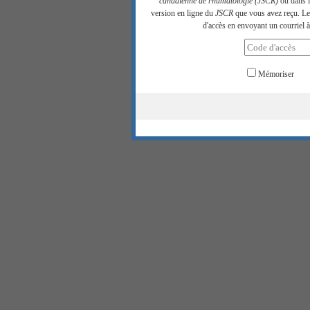
canadienne de rhumatologie (JSCR)
ou dans la
version en ligne du
JSCR
que vous avez reçu. Les
d'accès en envoyant un courriel à
Mémoriser