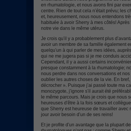
en rhumatologie, et nous avons fini par ex
centre. Rien de tout cela n'était prévu; les
et, heureusement, nous nous entendons trè
habituée à avoir Sherry à mes côtés! Aprè
notre vie dans le même utérus.
Je crois qu'il y a probablement plus d'avan
avoir un membre de sa famille également en
quelqu'un à qui parler de mes idées, auprès
qui ne me jugera pas si je me conduis acci
Cependant, il y a aussi certains inconvéni
presque constamment à la rhumatologie; n
nous perdre dans nos conversations et nos
oublier les autres choses de la vie. En bref, i
décrocher ». Puisque j'ai passé toute ma c
monozygote, j'ignore s'il aurait été préféra
le même parcours. Mais je crois que nous 
heureuses d'être à la fois sœurs et collègues
que Sherry est heureuse de travailler avec m
jour avoir besoin d'un de ses reins!
Et je profite d'un avantage que la plupart de
rhumatologues n'ont pas : comme Sherry e