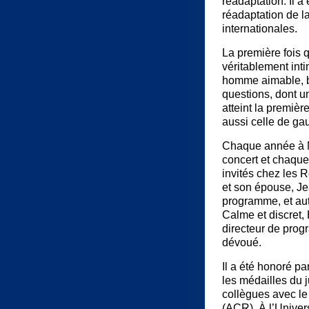
réadaptation. Il a
réadaptation de 
internationales.
La première fois q
véritablement inti
homme aimable, bi
questions, dont u
atteint la premièr
aussi celle de gau
Chaque année à No
concert et chaque
invités chez les R
et son épouse, Je
programme, et au
Calme et discret, 
directeur de prog
dévoué.
Il a été honoré p
les médailles du j
collègues avec le
(ACR). À l’Univer