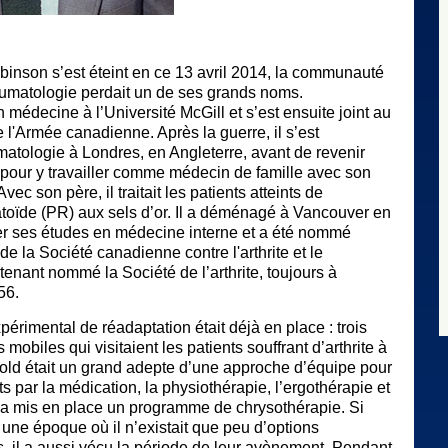
inson s’est éteint en ce 13 avril 2014, la communauté
umatologie perdait un de ses grands noms.
 médecine à l’Université McGill et s’est ensuite joint au
 l'Armée canadienne. Après la guerre, il s’est
matologie à Londres, en Angleterre, avant de revenir
f pour y travailler comme médecin de famille avec son
Avec son père, il traitait les patients atteints de
atoïde (PR) aux sels d’or. Il a déménagé à Vancouver en
er ses études en médecine interne et a été nommé
de la Société canadienne contre l'arthrite et le
enant nommé la Société de l’arthrite, toujours à
56.
rimental de réadaptation était déjà en place : trois
mobiles qui visitaient les patients souffrant d’arthrite à
rold était un grand adepte d’une approche d’équipe pour
ts par la médication, la physiothérapie, l’ergothérapie et
 Il a mis en place un programme de chrysothérapie. Si
une époque où il n’existait que peu d’options
il a aussi vécu la période de leur avènement. Pendant