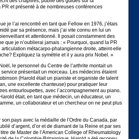
 écrit des chapitres, publié des guides sur la
la PR et présenté à de nombreuses conférences
ue je l’ai rencontré en tant que Fellow en 1976, j’étais
midé par sa présence, mais j’ai vite connu en lui un
enveillant et attentionné. Il posait constamment des
ne que je n’oublierai jamais : « Pourquoi, quand la PR
e articulation métacarpo-phalangienne droite, atteint-elle
che? Expliquez la symétrie et il y aura prix Nobel. »
ël, le personnel du Centre de l’arthrite montait un
 service présentait un morceau. Les médecins étaient
obinson (Harold était un pianiste et organiste de talent
an, une excellente chanteuse) pour pratiquer leur
tres entourloupettes, avec l’accompagnement au piano.
Harold était, en tant que médecin, un éducateur, un
ramme, un collaborateur et un chercheur on ne peut plus
ar son pays avec la médaille de l'Ordre du Canada, par
ubilé d’argent, d’or et de diamant de la Reine et par ses
 titre de Master de l’American College of Rheumatology
sité de la Colombie-Britannique, Harold a été reconnu