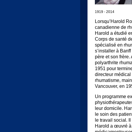
1919 - 2014
Lorsqu’Harold Rob
canadienne de rh
Harold a étudié en
Corps de santé de
spécialisé en rhu
s’installer à Banf
père et son frère. 
polyarthrite rhum
1951 pour termin
directeur médical 
rhumatisme, maint
Vancouver, en 19
Un programme expé
physiothérapeutes 
leur domicile. Ha
le soin des patien
le travail social.
Harold a œuvré à 
médicamenteuses, 