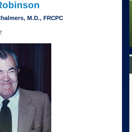
Robinson
Chalmers, M.D., FRCPC
F