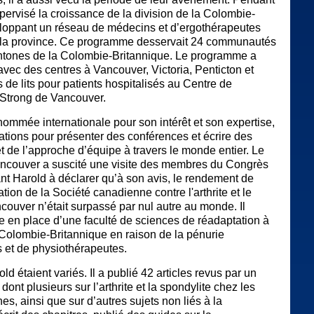
pervisé la croissance de la division de la Colombie-
eloppant un réseau de médecins et d’ergothérapeutes
s la province. Ce programme desservait 24 communautés
chtones de la Colombie-Britannique. Le programme a
avec des centres à Vancouver, Victoria, Penticton et
 de lits pour patients hospitalisés au Centre de
 Strong de Vancouver.
nommée internationale pour son intérêt et son expertise,
tations pour présenter des conférences et écrire des
jet de l’approche d’équipe à travers le monde entier. Le
couver a suscité une visite des membres du Congrès
t Harold à déclarer qu’à son avis, le rendement de
ation de la Société canadienne contre l'arthrite et le
ouver n’était surpassé par nul autre au monde. Il
se en place d’une faculté de sciences de réadaptation à
a Colombie-Britannique en raison de la pénurie
 et de physiothérapeutes.
old étaient variés. Il a publié 42 articles revus par un
dont plusieurs sur l’arthrite et la spondylite chez les
es, ainsi que sur d’autres sujets non liés à la