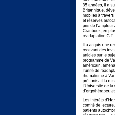
35 années, il a su
Britannique, dév
mobiles à traver
et réserves auto
pris de l’ampleur 
Cranbook, en plus
réadaptation G.F.
Il a acquis une re
recevant des invi
articles sur le su
programme de Van
américain, amenan
l’unité de réadapt
rhumatisme à Vanc
préconisait la mi
l’Université de l
d’ergothérapeutes
Les intérêts d’Har
comité de lecture, 
patients autochton